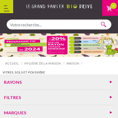
Aller au contenu
0
Vous êtes ici :
ACCUEIL
HYGIÈNE DE LA MAISON
MAISON
VITRES, SOLS ET POUSSIÈRE
RAYONS
FILTRES
MARQUES