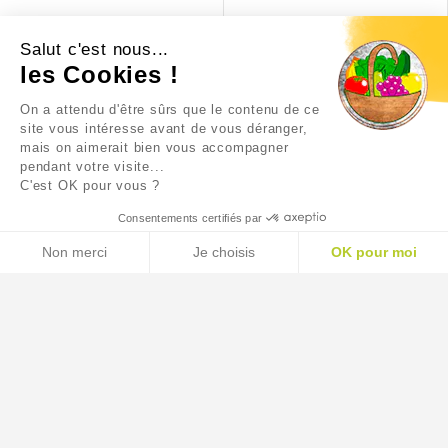
SOLS SURFACES LISSES AS
VINAIGRE CONCENTRE
EUCALYPTUS
Salut c'est nous...
les Cookies !
4,53 €
3,43 €
On a attendu d'être sûrs que le contenu de ce
site vous intéresse avant de vous déranger,
mais on aimerait bien vous accompagner
pendant votre visite...
C'est OK pour vous ?
Consentements certifiés par
Non merci
Je choisis
OK pour moi
AXEPTIO CONSENT
Plateforme de Gestion du Consentement : Personnalisez
Notre plateforme vous permet d'adapter et de gérer vos p