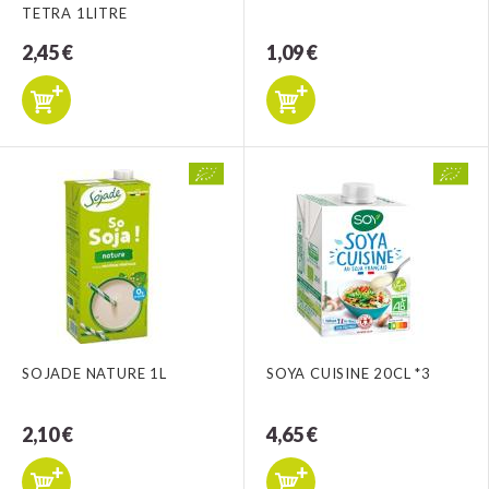
TETRA 1LITRE
2,45 €
1,09 €
SOJADE NATURE 1L
SOYA CUISINE 20CL *3
2,10 €
4,65 €