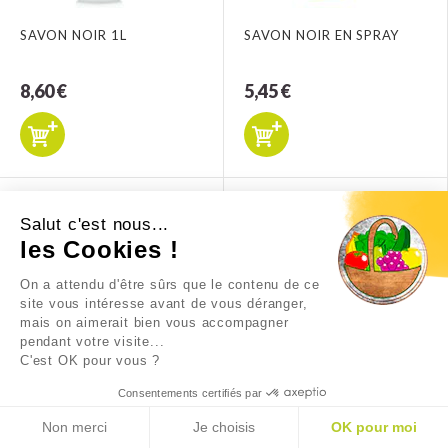
SAVON NOIR 1L
SAVON NOIR EN SPRAY
8,60 €
5,45 €
Salut c'est nous...
les Cookies !
On a attendu d'être sûrs que le contenu de ce
site vous intéresse avant de vous déranger,
mais on aimerait bien vous accompagner
pendant votre visite...
C'est OK pour vous ?
SEL REGENERANT 2,5KGS
SHAMPOOING LAINE 1,5L
Consentements certifiés par
AS
Non merci
Je choisis
OK pour moi
4,89 €
6,90 €