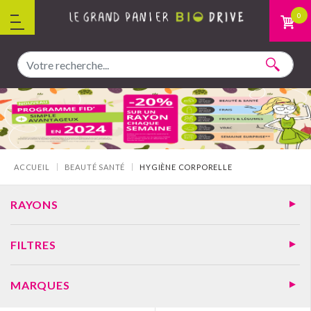
Aller au contenu
0
Vous êtes ici :
ACCUEIL
BEAUTÉ SANTÉ
HYGIÈNE CORPORELLE
RAYONS
FILTRES
MARQUES