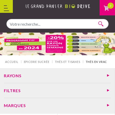
Aller au contenu
0
Vous êtes ici :
ACCUEIL
EPICERIE SUCRÉE
THÉS ET TISANES
THÉS EN VRAC
RAYONS
FILTRES
MARQUES