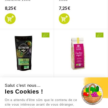
8,25 €
7,25 €
THE VERT SENCHA
THE ZOULOU DIGEST
PREMIUM
Salut c'est nous...
les Cookies !
8,99 €
6,70 €
On a attendu d'être sûrs que le contenu de ce
site vous intéresse avant de vous déranger,