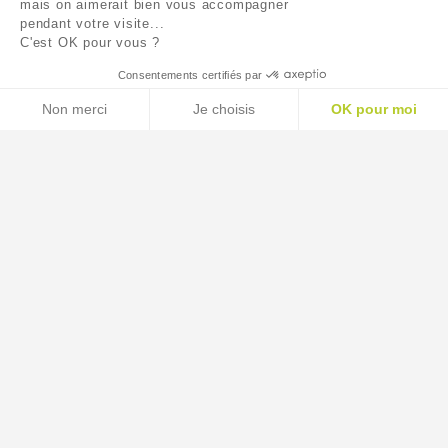
mais on aimerait bien vous accompagner
pendant votre visite...
C'est OK pour vous ?
Consentements certifiés par
Non merci
Je choisis
OK pour moi
AXEPTIO CONSENT
Plateforme de Gestion du Consentement : Personnalisez
Notre plateforme vous permet d'adapter et de gérer vos p
CONDITIONS GÉNÉRALES DE VENTE ET MENTIONS LÉGALES
CONTACTEZ-NOUS
↑