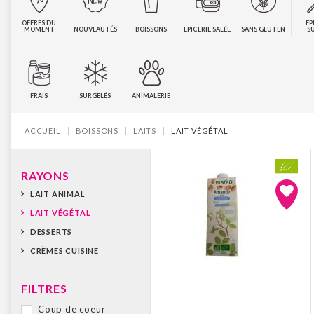
OFFRES DU
EP
MOMENT
NOUVEAUTÉS
BOISSONS
EPICERIE SALÉE
SANS GLUTEN
S
FRAIS
SURGELÉS
ANIMALERIE
Vous êtes ici :
ACCUEIL
BOISSONS
LAITS
LAIT VÉGÉTAL
RAYONS
LAIT ANIMAL
LAIT VÉGÉTAL
DESSERTS
CRÈMES CUISINE
FILTRES
Coup de coeur