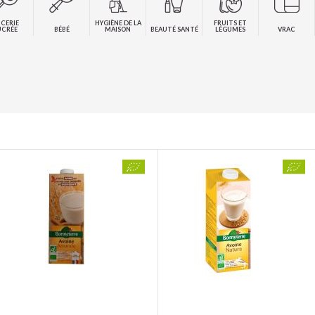
ICERIE
HYGIÈNE DE LA
FRUITS ET
UCRÉE
BÉBÉ
MAISON
BEAUTÉ SANTÉ
LÉGUMES
VRAC